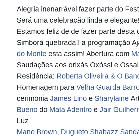
Alegria inenarrável fazer parte do Fes
Será uma celebração linda e elegante
Estamos feliz de de fazer parte desta
Simborá quebrada!! a programação A
do Monte
esta assim! Abertura com
Ma
Saudações aos orixás Oxóssi e Ossa
Residência:
Roberta Oliveira & O Ban
Homenagem para
Velha Guarda Barr
cerimonia
James Lino
e
Sharylaine
Art
Bueno
do
Mata Adentro
e
Jair Guilhe
Luz
Mano Brown
,
Dugueto Shabazz
Sandá